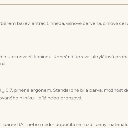
ýběrem barev: antracit, hnědá, višňově červená, cihlově červ
idlo s armovací tkaninou. Konečná úprava: akrylátová pro
ná.
U
0,7, plněné argonem. Standardně bílá barva, možnost d
w
ovaného hliníku – bílá nebo bronzová.
 barev RAL nebo mědi – dopočítá se rozdíl ceny materiálu