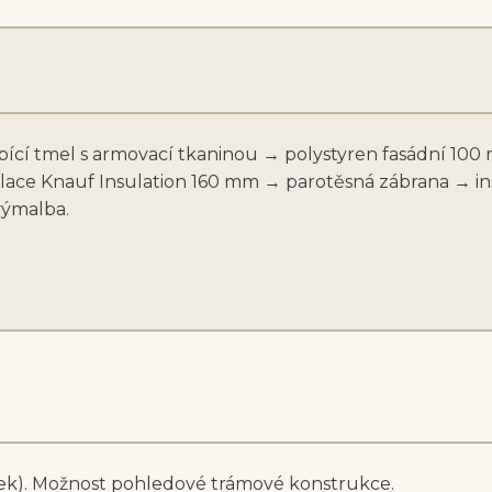
lepící tmel s armovací tkaninou → polystyren fasádní 1
lace Knauf Insulation 160 mm → parotěsná zábrana → i
výmalba.
ek
). Možnost pohledové trámové konstrukce.