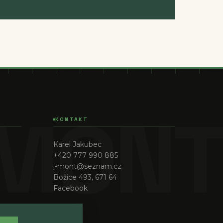
KONTAKT
Karel Jakubec
+420 777 990 885
j-mont@seznam.cz
Božice 493, 671 64
Facebook