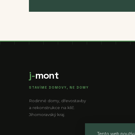
j-
mont
STAVÍME DOMOVY, NE DOMY
Rodinné domy, dřevostavby
a rekonstrukce na klíč.
Jihomoravský kraj.
Tento web používá