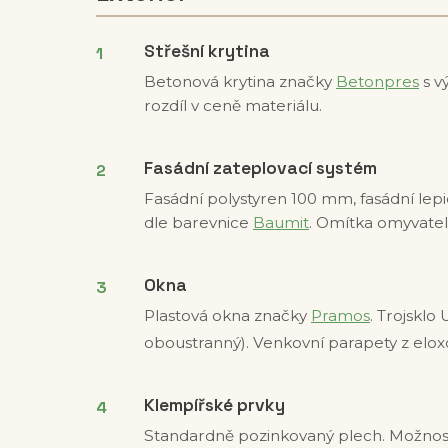
Střešní krytina
Betonová krytina značky
Betonpres
s v
rozdíl v ceně materiálu.
Fasádní zateplovací systém
Fasádní polystyren 100 mm, fasádní lep
dle barevnice
Baumit
. Omítka omyvatel
Okna
Plastová okna značky
Pramos
. Trojsklo 
oboustranný). Venkovní parapety z elox
Klempířské prvky
Standardně pozinkovaný plech. Možnost