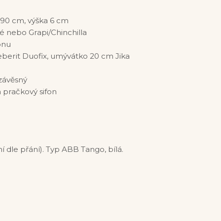
90 cm, výška 6 cm
é nebo Grapi/Chinchilla
onu
berit Duofix, umývátko 20 cm Jika
 závěsný
 pračkový sifon
í dle přání). Typ ABB Tango, bílá.