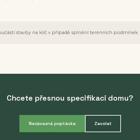
oučástí stavby na klíč v případě splnění terénních podmínek.
Chcete přesnou specifikaci domu?
Nezávazná poptávka
Zavolat