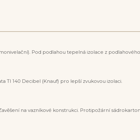
onivelační). Pod podlahou tepelná izolace z podlahového 
a TI 140 Decibel (Knauf) pro lepší zvukovou izolaci.
Zavěšení na vazníkové konstrukci. Protipožární sádrokarto