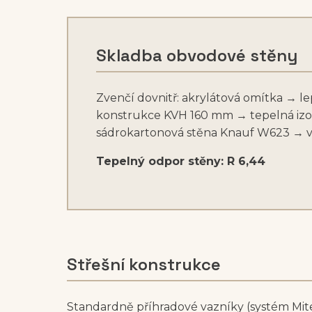
Skladba obvodové stěny
Zvenčí dovnitř: akrylátová omítka → 
konstrukce KVH 160 mm → tepelná izo
sádrokartonová stěna Knauf W623 → 
Tepelný odpor stěny: R 6,44
Střešní konstrukce
Standardně příhradové vazníky (systém
Mit