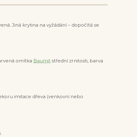
ená. Jiná krytina na vyžádání – dopočítá se
barvená omítka
Baumit
střední zrnitosti, barva
ekoru imitace dřeva (venkovní nebo
.