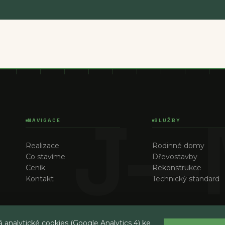
NAVIGACE
SLUŽBY
Realizace
Rodinné domy
Co stavíme
Dřevostavby
Ceník
Rekonstrukce
Kontakt
Technický standard
 analytické cookies (Google Analytics 4) ke