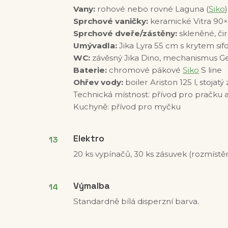
Vany:
rohové nebo rovné Laguna (
Siko
)
Sprchové vaničky:
keramické Vitra 90×
Sprchové dveře/zástěny:
skleněné, čir
Umývadla:
Jika Lyra 55 cm s krytem sif
WC:
závěsný Jika Dino, mechanismus Ge
Baterie:
chromové pákové
Siko
S line
Ohřev vody:
boiler Ariston 125 l, stojatý
Technická místnost: přívod pro pračku a
Kuchyně: přívod pro myčku
Elektro
20 ks vypínačů, 30 ks zásuvek (rozmístěn
Výmalba
Standardně bílá disperzní barva.