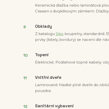
Keramická dlažba nebo laminátová plovo
Classen s dvojklikovým zámkem. Dlažby
Obklady
Z katalogu
Siko
koupelny, standardně 35
prvky (listely, bordury) se nacení dle ná
Topení
Elektrické. Podlahové topné kabely: obý
Vnitřní dveře
Laminované hladké plné dveře do obložk
pouzdra.
Sanitární vybavení