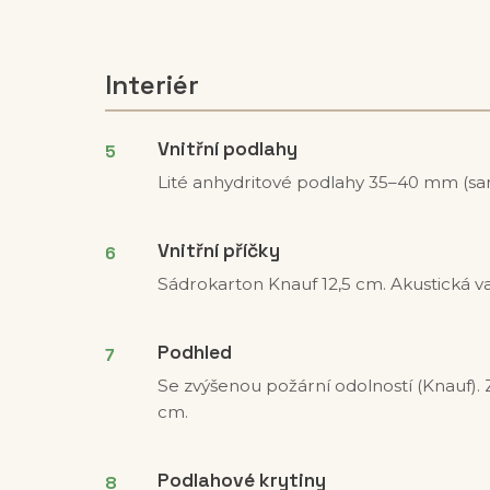
Interiér
Vnitřní podlahy
Lité anhydritové podlahy 35–40 mm (sam
Vnitřní příčky
Sádrokarton Knauf 12,5 cm. Akustická vat
Podhled
Se zvýšenou požární odolností (Knauf). 
cm.
Podlahové krytiny