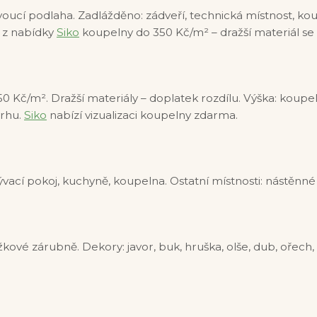
ucí podlaha. Zadlážděno: zádveří, technická místnost, koup
 z nabídky
Siko
koupelny do 350 Kč/m² – dražší materiál se
0 Kč/m². Dražší materiály – doplatek rozdílu. Výška: kou
vrhu.
Siko
nabízí vizualizaci koupelny zdarma.
vací pokoj, kuchyně, koupelna. Ostatní místnosti: nástěnné
ové zárubně. Dekory: javor, buk, hruška, olše, dub, ořec