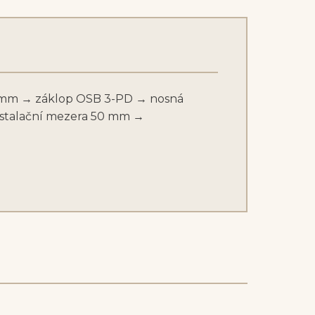
00 mm → záklop OSB 3-PD → nosná
nstalační mezera 50 mm →